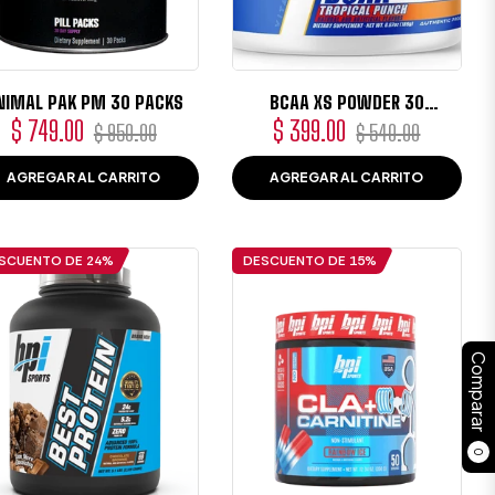
NIMAL PAK PM 30 PACKS
BCAA XS POWDER 30
PORCIONES
Precio
Precio
Precio
Precio
$ 749.00
$ 399.00
$ 950.00
$ 540.00
habitual
de
habitual
de
AGREGAR AL CARRITO
AGREGAR AL CARRITO
oferta
oferta
SCUENTO DE
24%
DESCUENTO DE
15%
Comparar
0