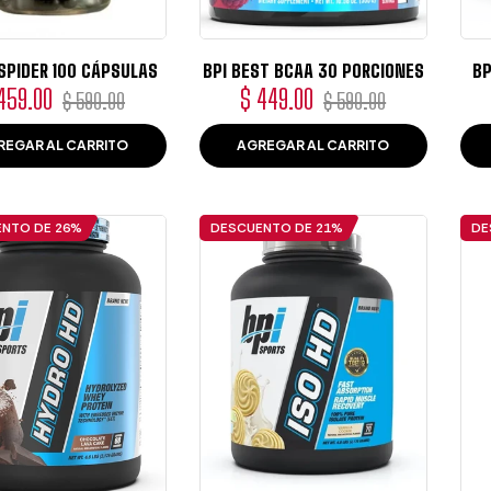
SPIDER 100 CÁPSULAS
BPI BEST BCAA 30 PORCIONES
BP
ecio
Precio
Precio
Precio
459.00
$ 449.00
$ 590.00
$ 590.00
bitual
de
habitual
de
REGAR AL CARRITO
AGREGAR AL CARRITO
oferta
oferta
ENTO DE
26%
DESCUENTO DE
21%
DE