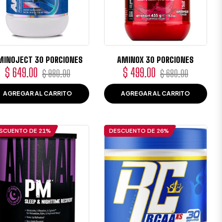
MINOJECT 30 PORCIONES
AMINOX 30 PORCIONES
Precio
Precio
Precio
Precio
$ 649.00
$ 499.00
$ 980.00
$ 680.00
habitual
de
habitual
de
AGREGAR AL CARRITO
AGREGAR AL CARRITO
oferta
oferta
SCUENTO DE
21%
DESCUENTO DE
26%