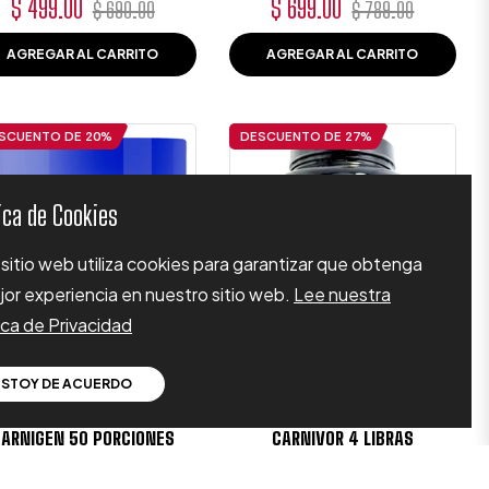
Precio
Precio
Precio
Precio
$ 499.00
$ 699.00
$ 690.00
$ 789.00
habitual
de
habitual
de
AGREGAR AL CARRITO
AGREGAR AL CARRITO
oferta
oferta
SCUENTO DE
20%
DESCUENTO DE
27%
tica de Cookies
sitio web utiliza cookies para garantizar que obtenga
jor experiencia en nuestro sitio web.
Lee nuestra
ica de Privacidad
ESTOY DE ACUERDO
ARNIGEN 50 PORCIONES
CARNIVOR 4 LIBRAS
Precio
Precio
Precio
Precio
$ 520.00
$ 1,149.00
$ 650.00
$ 1,590.00