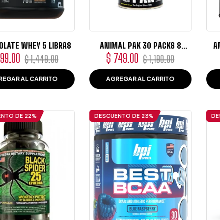
AMZ ISOLATE WHEY 5 LIBRAS
ANIMAL PAK 30 PACKS 8
A
PILDORAS
cio
Precio
Precio
Precio
999.00
$ 749.00
$ 1,449.00
$ 1,190.00
itual
de
habitual
de
REGAR AL CARRITO
AGREGAR AL CARRITO
oferta
oferta
ENTO DE
22%
DESCUENTO DE
23%
DE