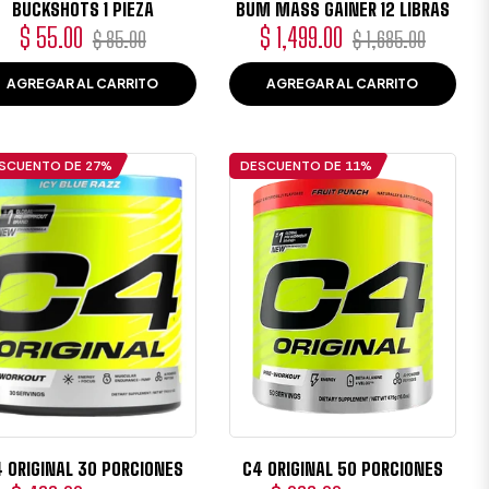
BUCKSHOTS 1 PIEZA
BUM MASS GAINER 12 LIBRAS
Precio
Precio
Precio
Precio
$ 55.00
$ 1,499.00
$ 85.00
$ 1,685.00
habitual
de
habitual
de
AGREGAR AL CARRITO
AGREGAR AL CARRITO
oferta
oferta
SCUENTO DE
27%
DESCUENTO DE
11%
 ORIGINAL 30 PORCIONES
C4 ORIGINAL 50 PORCIONES