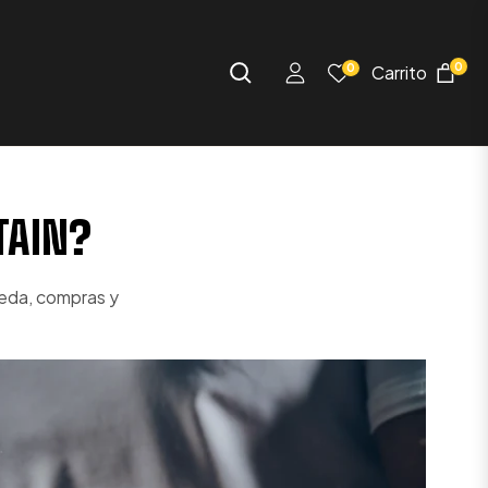
0
0
Carrito
TAIN?
ueda, compras y