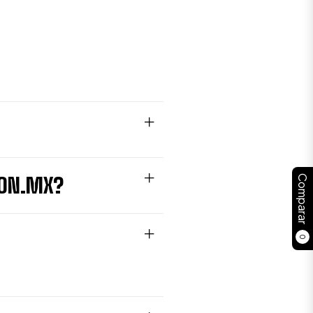
ION.MX?
Comparar
0