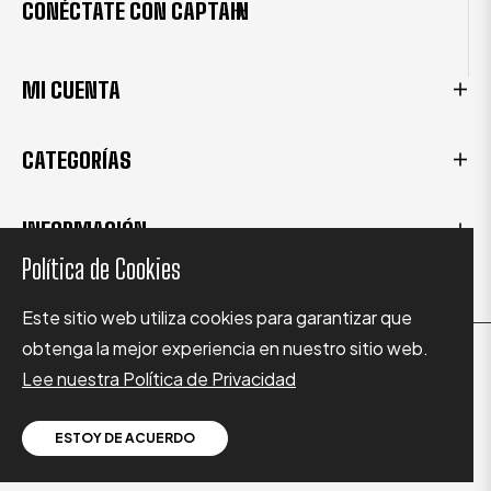
CONÉCTATE CON CAPTAIN
MI CUENTA
CATEGORÍAS
INFORMACIÓN
Política de Cookies
Este sitio web utiliza cookies para garantizar que
obtenga la mejor experiencia en nuestro sitio web.
Copyright © 2024 Captain Nutrition Supplements.
Lee nuestra Política de Privacidad
Algunos derechos reservados.
ESTOY DE ACUERDO