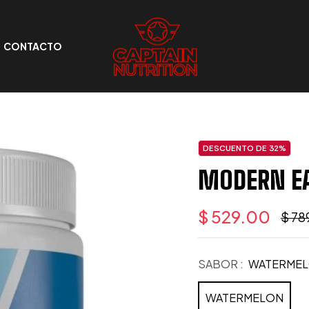
CONTACTO
DESCUENTO DE
32%
MODERN EA
$ 529.00
$ 78
Preci
habit
SABOR :
WATERME
WATERMELON