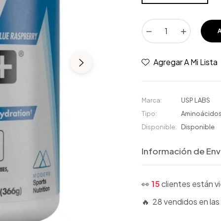
−
+
Agregar A Mi Lista
Marca:
USP LABS
Tipo:
Aminoácido
Disponible:
Disponible
Información de Env
👀
15
clientes están 
🔥 28 vendidos en las 