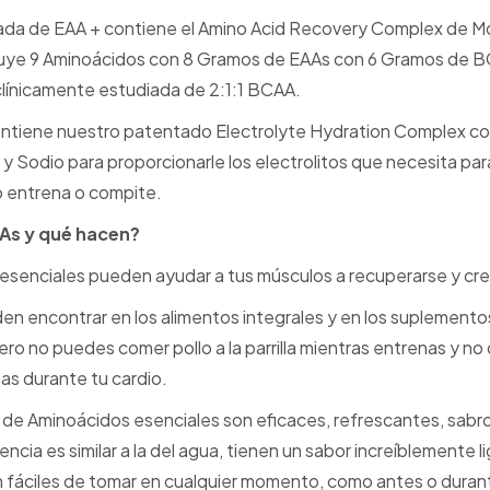
ada de EAA + contiene el Amino Acid Recovery Complex de M
cluye 9 Aminoácidos con 8 Gramos de EAAs con 6 Gramos de
clínicamente estudiada de 2:1:1 BCAA.
ntiene nuestro patentado Electrolyte Hydration Complex c
 y Sodio para proporcionarle los electrolitos que necesita p
 entrena o compite.
As y qué hacen?
esenciales pueden ayudar a tus músculos a recuperarse y cre
n encontrar en los alimentos integrales y en los suplemento
ero no puedes comer pollo a la parrilla mientras entrenas y no
as durante tu cardio.
de Aminoácidos esenciales son eficaces, refrescantes, sabro
ncia es similar a la del agua, tienen un sabor increíblemente l
n fáciles de tomar en cualquier momento, como antes o durant