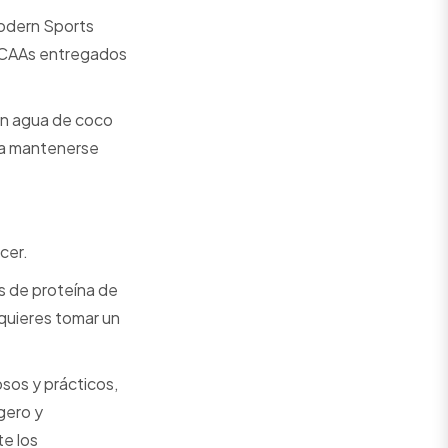
odern Sports
 BCAAs entregados
on agua de coco
ara mantenerse
cer.
s de proteína de
 quieres tomar un
sos y prácticos,
igero y
e los