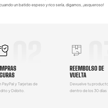
cuando un batido espeso y rico sería, digamos, ¡asqueroso!
02
0
OMPRAS
REEMBOLSO DE
GURAS
VUELTA
 PayPal y Tarjetas de
Devuelve tu product
dito y Débito.
dentro de los 30 días