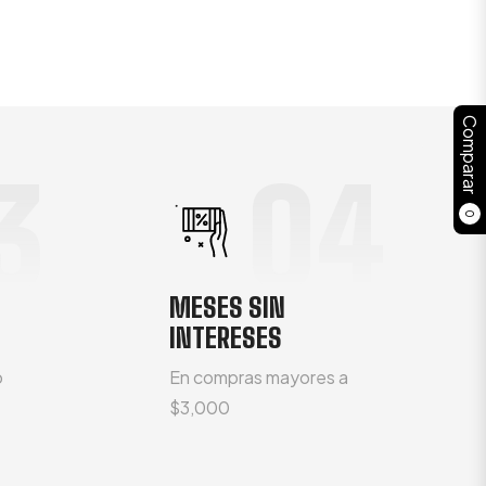
Comparar
3
04
0
MESES SIN
INTERESES
o
En compras mayores a
$3,000