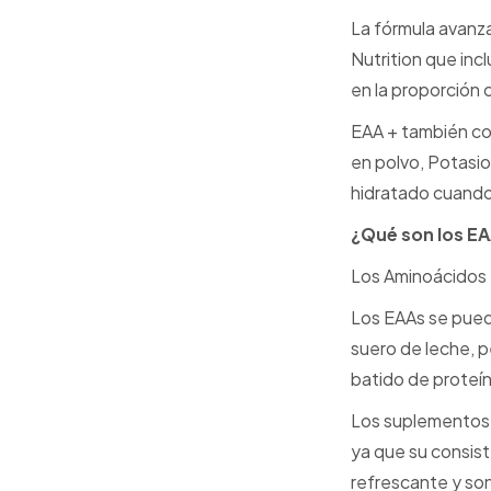
La fórmula avanz
Nutrition que in
en la proporción 
EAA + también co
en polvo, Potasio
hidratado cuando
¿Qué son los EA
Los Aminoácidos 
Los EAAs se puede
suero de leche, p
batido de proteín
Los suplementos 
ya que su consiste
refrescante y so