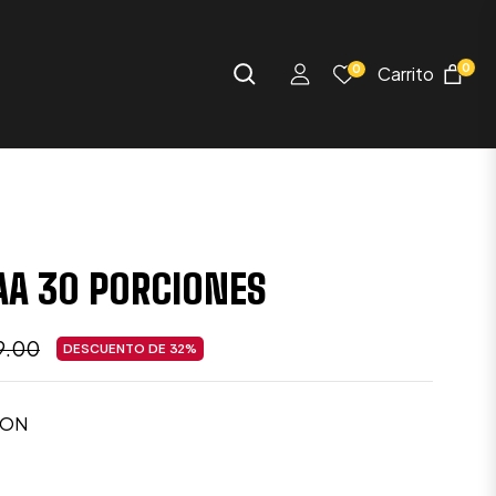
0
0
Carrito
A 30 PORCIONES
9.00
DESCUENTO DE
32%
o
ual
LON