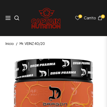
0
0
Carrito
Navigation
Inicio
/
Mr. VEINZ 40/20