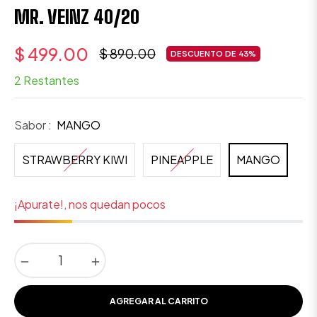
MR. VEINZ 40/20
$ 499.00
$ 890.00
DESCUENTO DE
43%
Precio
2 Restantes
habitual
Sabor :
MANGO
STRAWBERRY KIWI
PINEAPPLE
MANGO
¡Apurate!, nos quedan pocos
−
+
AGREGAR AL CARRITO